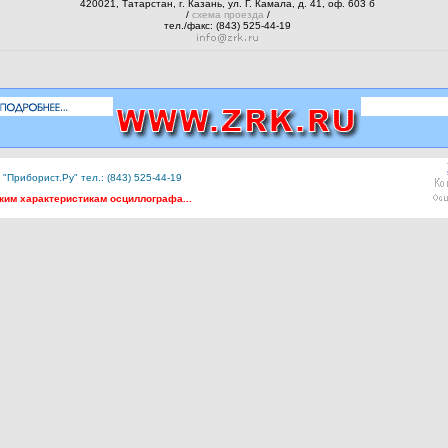
420021, Татарстан, г. Казань, ул. Г. Камала, д. 41, оф. 603 б
/
схема проезда
/
тел./факс: (843) 525-44-19
"Приборист.Ру" тел.: (843) 525-44-19
ким характеристикам осциллографа...